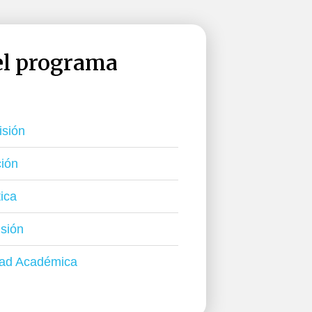
del programa
isión
ción
tica
usión
idad Académica