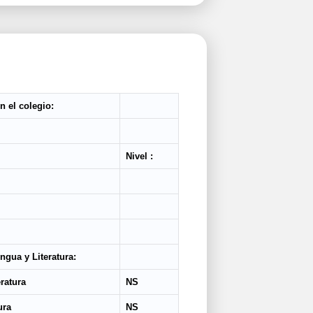
n el colegio:
Nivel :
gua y Literatura:
eratura
NS
ura
NS