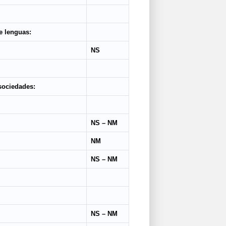
 lenguas:
NS
sociedades:
NS – NM
NM
NS – NM
NS – NM