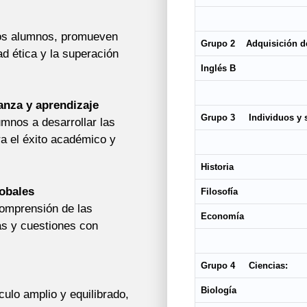
los alumnos, promueven
Grupo 2 Adquisición de
ad ética y la superación
Inglés B
ñanza
y aprendizaje
Grupo 3
Individuos y 
mnos a desarrollar las
ra el éxito académico y
Historia
obales
Filosofía
comprensión de las
Economía
as y cuestiones con
Grupo 4
Ciencias:
Biología
ulo amplio y equilibrado,